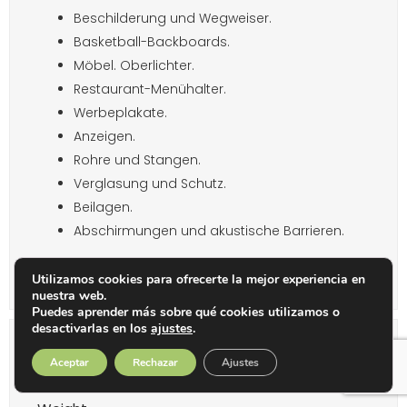
Beschilderung und Wegweiser.
Basketball-Backboards.
Möbel. Oberlichter.
Restaurant-Menühalter.
Werbeplakate.
Anzeigen.
Rohre und Stangen.
Verglasung und Schutz.
Beilagen.
Abschirmungen und akustische Barrieren.
Utilizamos cookies para ofrecerte la mejor experiencia en
nuestra web.
Puedes aprender más sobre qué cookies utilizamos o
desactivarlas en los
ajustes
.
Additional information
Aceptar
Rechazar
Ajustes
Information