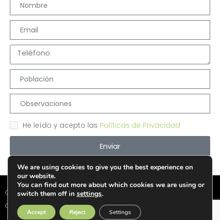
He leído y acepto las
Políticas de Privacidad
Enviar
We are using cookies to give you the best experience on
our website.
You can find out more about which cookies we are using or
Condiciones de Venta
|
Política de Privacidad
|
Política de
switch them off in
settings
.
Cookies
|
Aviso Legal
Accept
Reject
Settings
Copyright © 2026 polimertecnic.com. All Rights Reserved.