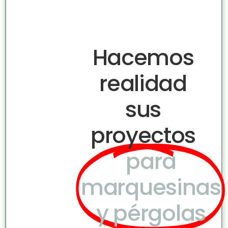
Hacemos
realidad
sus
proyectos
para
marquesinas
y pérgolas