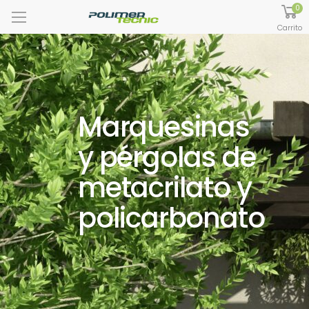
0
Carrito
Marquesinas
y pérgolas de
metacrilato y
policarbonato