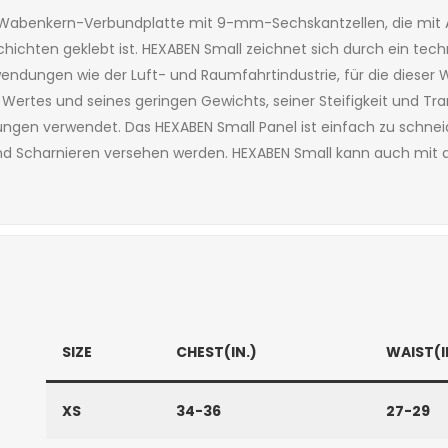
-Wabenkern-Verbundplatte mit 9-mm-Sechskantzellen, die mit Ac
chten geklebt ist. HEXABEN Small zeichnet sich durch ein techn
ndungen wie der Luft- und Raumfahrtindustrie, für die dieser 
 Wertes und seines geringen Gewichts, seiner Steifigkeit und Tr
ungen verwendet. Das HEXABEN Small Panel ist einfach zu schne
 Scharnieren versehen werden. HEXABEN Small kann auch mit de
SIZE
CHEST(IN.)
WAIST(I
XS
34-36
27-29