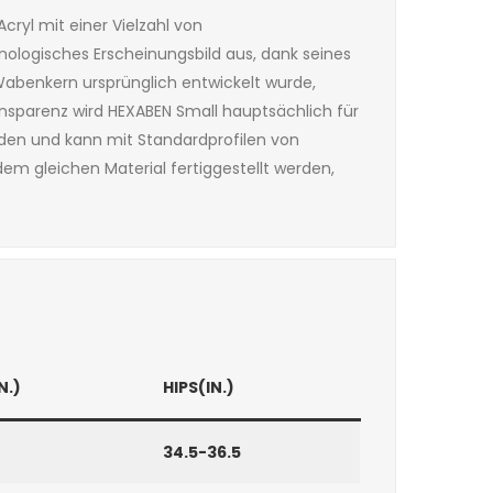
ryl mit einer Vielzahl von
ologisches Erscheinungsbild aus, dank seines
Wabenkern ursprünglich entwickelt wurde,
ansparenz wird HEXABEN Small hauptsächlich für
iden und kann mit Standardprofilen von
m gleichen Material fertiggestellt werden,
N.)
HIPS(IN.)
34.5-36.5