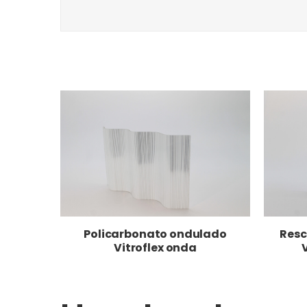
Policarbonato ondulado
Resc
Vitroflex onda