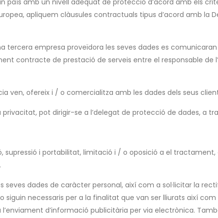
en un país amb un nivell adequat de protecció d’acord amb els crit
ó europea, apliquem clàusules contractuals tipus d’acord amb la D
d’una tercera empresa proveïdora les seves dades es comunicara
onent contracte de prestació de serveis entre el responsable de l
 ven, ofereix i / o comercialitza amb les dades dels seus client
privacitat, pot dirigir-se a l’delegat de protecció de dades, a tr
, supressió i portabilitat, limitació i / o oposició a el tractament
.
seves dades de caràcter personal, així com a sol·licitar la rectifi
 siguin necessaris per a la finalitat que van ser lliurats així com
l’enviament d’informació publicitària per via electrònica. També 