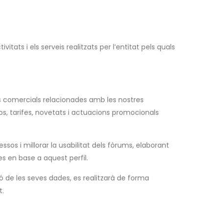
tats i els serveis realitzats per l’entitat pels quals
ns comercials relacionades amb les nostres
os, tarifes, novetats i actuacions promocionals
sos i millorar la usabilitat dels fòrums, elaborant
es en base a aquest perfil.
ió de les seves dades, es realitzarà de forma
t.