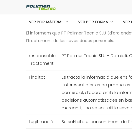
VER POR MATERIAL
VER POR FORMA
VER 
El informem que PT Polimer Tecnic SLU (d’ara endava
l’tractament de les seves dades personals.
responsable
PT Polimer Tecnic SLU – Domicili:
Tractament
Finalitat
Es tracta la informació que ens fa
l’interessat ofertes de productes i
comercial, d’acord amb la inform
decisions automatitzades en bas
mercantil, i no se sol·liciti la seva
Legitimació
Se sol·licita el consentiment de l