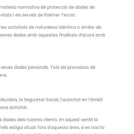
la mateixa normativa de protecció de dades de
tats i els serveis de Polimer Tecnic.
es activitats de naturalesa idèntica o similar als
les seves dades amb aquestes finalitats d’acord amb
seves dades personals. Tots els processos de
ana.
tària, la Seguretat Social, l’autoritat en l’àmbit
eva activitat .
 dades dels nostres clients. En aquest sentit la
lls estigui situat fora d’aquesta àrea, si es tracta