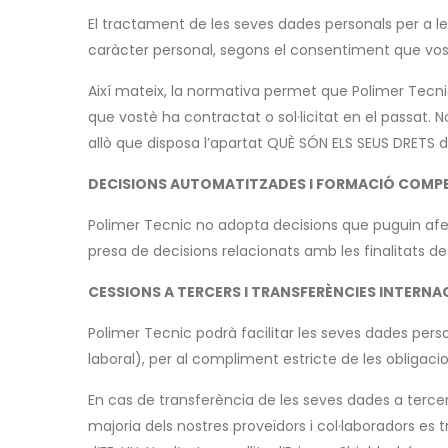
El tractament de les seves dades personals per a l
caràcter personal, segons el consentiment que vostè
Així mateix, la normativa permet que Polimer Tecnic 
que vostè ha contractat o sol·licitat en el passat.
allò que disposa l’apartat QUÈ SÓN ELS SEUS DRETS d
DECISIONS AUTOMATITZADES I FORMACIÓ COMP
Polimer Tecnic no adopta decisions que puguin af
presa de decisions relacionats amb les finalitats 
CESSIONS A TERCERS I TRANSFERÈNCIES INTERNA
Polimer Tecnic podrà facilitar les seves dades perso
laboral), per al compliment estricte de les obligacio
En cas de transferència de les seves dades a tercers
majoria dels nostres proveïdors i col·laboradors es t