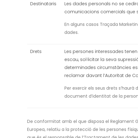
Destinataris
Les dades personals no se cediran
comunicacions comercials que sigu
En alguns casos Traçada Marketing 
dades.
Drets
Les persones interessades tenen dr
escau, sol·licitar la seva supress
determinades circumstàncies es p
reclamar davant l’Autoritat de Co
Per exercir els seus drets s’haur
document d’identitat de la person
De conformitat amb el que disposa el Reglament Gen
Europea, relatiu a la protecció de les persones físi
que és el responsable de l’Tractament de les dades