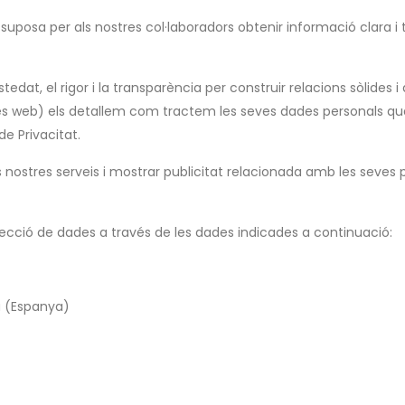
uposa per als nostres col·laboradors obtenir informació clara i
tedat, el rigor i la transparència per construir relacions sòlides
es web) els detallem com tractem les seves dades personals quan 
e Privacitat.
ls nostres serveis i mostrar publicitat relacionada amb les seves 
ecció de dades a través de les dades indicades a continuació:
va (Espanya)