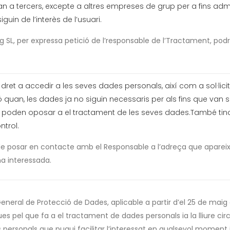
 a tercers, excepte a altres empreses de grup per a fins admin
in de l’interès de l’usuari.
SL, per expressa petició de l’responsable de l’Tractament, podrà
et a accedir a les seves dades personals, així com a sol·licita
ió quan, les dades ja no siguin necessaris per als fins que van 
oden oposar a el tractament de les seves dades.També tindrà 
ntrol.
à de posar en contacte amb el Responsable a l’adreça que apare
a interessada.
eral de Protecció de Dades, aplicable a partir d’el 25 de maig d
ques pel que fa a el tractament de dades personals ia la lliure c
 personals que pugui facilitar l’interessat en qualsevol moment 