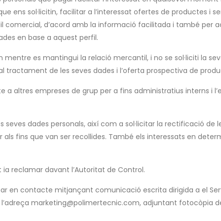
 ens sol·licitin, facilitar a l’interessat ofertes de productes i serv
fil comercial, d’acord amb la informació facilitada i també per 
ades en base a aquest perfil.
tre es mantingui la relació mercantil, i no se sol·liciti la seva s
l tractament de les seves dades i l’oferta prospectiva de produc
te a altres empreses de grup per a fins administratius interns 
seves dades personals, així com a sol·licitar la rectificació de les
er als fins que van ser recollides. També els interessats en det
 ia reclamar davant l’Autoritat de Control.
osar en contacte mitjançant comunicació escrita dirigida a el Serv
c a l’adreça marketing@polimertecnic.com, adjuntant fotocòpia d