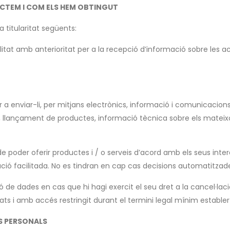
ACTEM I COM ELS HEM OBTINGUT
 titularitat següents:
at amb anterioritat per a la recepció d’informació sobre les activi
r a enviar-li, per mitjans electrònics, informació i comunicacio
nts, llançament de productes, informació tècnica sobre els mateix
 poder oferir productes i / o serveis d’acord amb els seus interes
ació facilitada. No es tindran en cap cas decisions automatitzad
ó de dades en cas que hi hagi exercit el seu dret a la cancel·lac
 i amb accés restringit durant el termini legal mínim establer
S PERSONALS