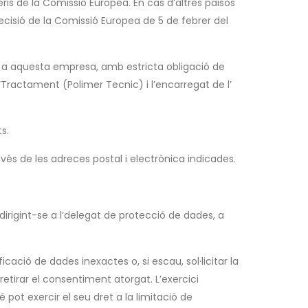
eris de la Comissió Europea. En cas d’altres països
ecisió de la Comissió Europea de 5 de febrer del
n a aquesta empresa, amb estricta obligació de
’Tractament (Polimer Tecnic) i l’encarregat de l’
s.
avés de les adreces postal i electrònica indicades.
, dirigint-se a l’delegat de protecció de dades, a
cació de dades inexactes o, si escau, sol·licitar la
 retirar el consentiment atorgat. L’exercici
pot exercir el seu dret a la limitació de