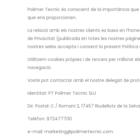
Polimer Tecnic és conscient de la importància que s
que ens proporcionen.
La relació amb els nostres clients es basa en l’hones
de Privacitat (publicada en totes les nostres pàgin
nostres webs accepta i consent la present Política d
Utilitzem cookies pròpies i de tercers per millorar e
navegació.
Vostè pot contactar amb el nostre delegat de prot
Identitat: PT Polimer Tecnic SLU
Dir. Postal: C / Romani 2, 17457 Riudellots de la Sel
Telèfon: 972477700
e-mail: marketing@polimertecnic.com