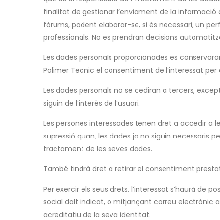
finalitat de gestionar l’enviament de la informació que
fòrums, podent elaborar-se, si és necessari, un per
professionals. No es prendran decisions automatitz
Les dades personals proporcionades es conservaran men
Polimer Tecnic el consentiment de l’interessat per a
Les dades personals no se cediran a tercers, excep
siguin de l’interès de l’usuari.
Les persones interessades tenen dret a accedir a les 
supressió quan, les dades ja no siguin necessaris p
tractament de les seves dades.
També tindrà dret a retirar el consentiment prestat
Per exercir els seus drets, l’interessat s’haurà de p
social dalt indicat, o mitjançant correu electròni
acreditatiu de la seva identitat.