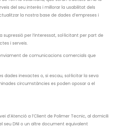
eis del seu interès i millorar la usabilitat dels
actualitzar la nostra base de dades d’empreses i
upressió per l’interessat, sol·licitant per part de
tes i serveis.
i l’enviament de comunicacions comercials que
 dades inexactes o, si escau, sol·licitar la seva
erminades circumstàncies es poden oposar a el
ei d’Atenció a l’Client de Polimer Tecnic, al domicili
el seu DNI o un altre document equivalent