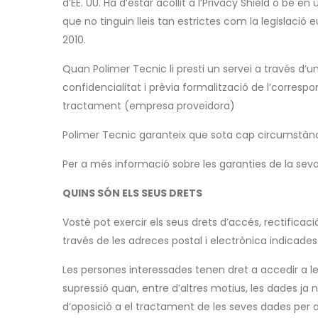
d’EE. UU. Ha d’estar acollit a l’Privacy Shield o bé 
que no tinguin lleis tan estrictes com la legislaci
2010.
Quan Polimer Tecnic li presti un servei a través 
confidencialitat i prèvia formalització de l’corresp
tractament (empresa proveïdora)
Polimer Tecnic garanteix que sota cap circumstància
Per a més informació sobre les garanties de la seva 
QUINS SÓN ELS SEUS DRETS
Vostè pot exercir els seus drets d’accés, rectificació
través de les adreces postal i electrònica indicades
Les persones interessades tenen dret a accedir a les 
supressió quan, entre d’altres motius, les dades ja no
d’oposició a el tractament de les seves dades per a 