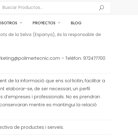
OSOTROS
PROYECTOS
BLOG
ots de la Selva (Espanya), és la responsable de
marketing@polimertecnic.com – Telèfon: 972477700
 de la informació que ens sol·licitin, facilitar a
ent elaborar-se, de ser necessari, un perfil
es d’empreses i professionals. No es prendran
conservaran mentre es mantingui la relació
ectiva de productes i serveis.