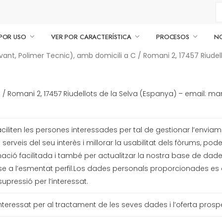
POR USO
VER POR CARACTERÍSTICA
PROCESOS
N
nt, Polimer Tecnic), amb domicili a C / Romani 2, 17457 Riudell
 C / Romani 2, 17457 Riudellots de la Selva (Espanya) – email: 
ciliten les persones interessades per tal de gestionar l’enviament
 serveis del seu interès i millorar la usabilitat dels fòrums, pod
ació facilitada i també per actualitzar la nostra base de dad
e a l’esmentat perfil.Los dades personals proporcionades es 
 supressió per l’interessat.
’interessat per al tractament de les seves dades i l’oferta prosp