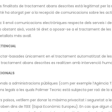
es finalitats de tractament abans descrites està legitimat per 
 ha atorgat per a la recepció de comunicacions sobre les activi
li enviï comunicacions electròniques respecte dels serveis i de l
 No obstant això, vostè té dret a oposar-se a el tractament de 
etallats més avall.
ETENCIAL
ectar-basades únicament en el tractament automatitzat de les 
de tractament abans descrites es realitzen amb intervenció hum
CIONALS
nals a administracions públiques (com per exemple l’Agència Tribu
ns legals a les quals Polimer Tecnic està subjecta per raó de la s
 països, vetllem per donar la màxima privacitat i seguretat a les
roben dins de l’EEE (Espai Econòmic Europeu). En cas que algun d’e