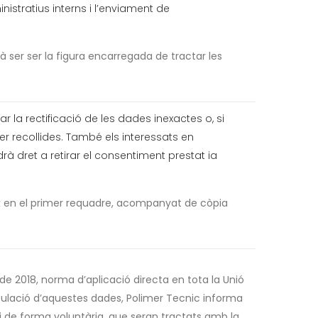
istratius interns i l’enviament de
 ser ser la figura encarregada de tractar les
r la rectificació de les dades inexactes o, si
ser recollides. També els interessats en
dret a retirar el consentiment prestat ia
ix en el primer requadre, acompanyat de còpia
e 2018, norma d’aplicació directa en tota la Unió
irculació d’aquestes dades, Polimer Tecnic informa
i de forma voluntària, que seran tractats amb la