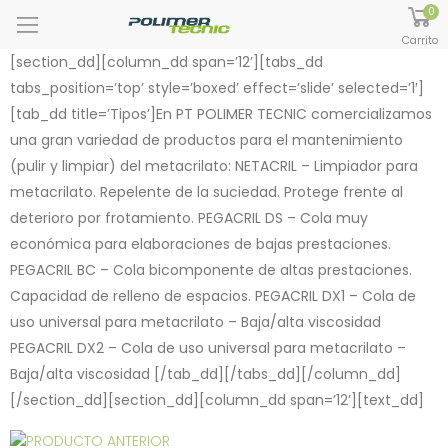
0
Carrito
[section_dd][column_dd span=’12’][tabs_dd
tabs_position=’top’ style=’boxed’ effect=’slide’ selected=’1′]
[tab_dd title=’Tipos’]En PT POLIMER TECNIC comercializamos
una gran variedad de productos para el mantenimiento
(pulir y limpiar) del metacrilato: NETACRIL – Limpiador para
metacrilato. Repelente de la suciedad. Protege frente al
deterioro por frotamiento. PEGACRIL DS – Cola muy
económica para elaboraciones de bajas prestaciones.
PEGACRIL BC – Cola bicomponente de altas prestaciones.
Capacidad de relleno de espacios. PEGACRIL DX1 – Cola de
uso universal para metacrilato – Baja/alta viscosidad
PEGACRIL DX2 – Cola de uso universal para metacrilato –
Baja/alta viscosidad [/tab_dd][/tabs_dd][/column_dd]
[/section_dd][section_dd][column_dd span=’12’][text_dd]
PRODUCTO ANTERIOR