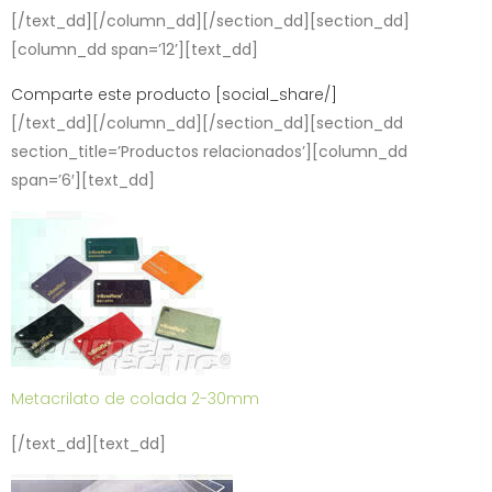
[/text_dd][/column_dd][/section_dd][section_dd]
[column_dd span=’12’][text_dd]
Comparte este producto [social_share/]
[/text_dd][/column_dd][/section_dd][section_dd
section_title=’Productos relacionados’][column_dd
span=’6′][text_dd]
Metacrilato de colada 2-30mm
[/text_dd][text_dd]