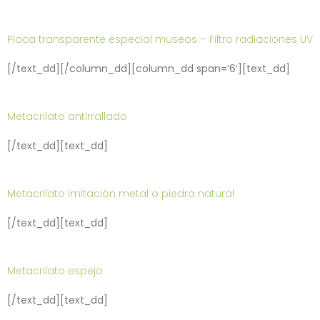
Placa transparente especial museos – Filtro radiaciones UV
[/text_dd][/column_dd][column_dd span=’6′][text_dd]
Metacrilato antirrallado
[/text_dd][text_dd]
Metacrilato imitación metal o piedra natural
[/text_dd][text_dd]
Metacrilato espejo
[/text_dd][text_dd]