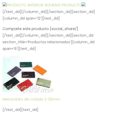
PRODUCTO ANTERIOR
SIGUIENTE PRODUCTO
[/text_dd][/column_dd][/section_dd][section_dd]
[column_dd span=’12’][text_dd]
Comparte este producto [social_share/]
[/text_dd][/column_dd][/section_dd][section_dd
section_title=’Productos relacionados’][column_dd
span=’6′][text_dd]
Metacrilato de colada 2-30mm
[/text_dd][text_dd]