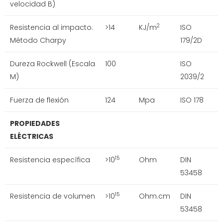
velocidad B)
Resistencia al impacto.
>14
KJ/m
ISO
2
Método Charpy
179/2D
Dureza Rockwell (Escala
100
ISO
M)
2039/2
Fuerza de flexión
124
Mpa
ISO 178
PROPIEDADES
ELÉCTRICAS
Resistencia específica
>10
Ohm
DIN
15
53458
Resistencia de volumen
>10
Ohm.cm
DIN
15
53458