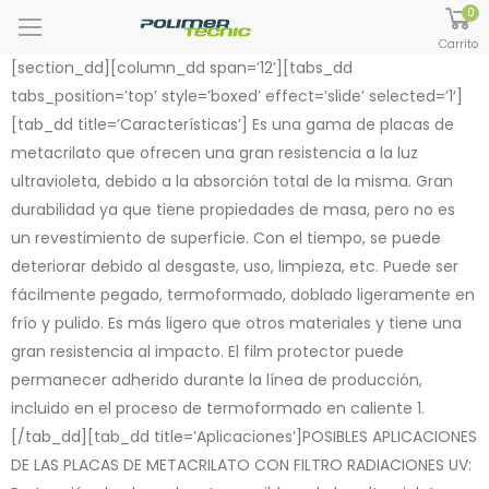
0
Carrito
[section_dd][column_dd span=’12’][tabs_dd
tabs_position=’top’ style=’boxed’ effect=’slide’ selected=’1′]
[tab_dd title=’Características’] Es una gama de placas de
metacrilato que ofrecen una gran resistencia a la luz
ultravioleta, debido a la absorción total de la misma. Gran
durabilidad ya que tiene propiedades de masa, pero no es
un revestimiento de superficie. Con el tiempo, se puede
deteriorar debido al desgaste, uso, limpieza, etc. Puede ser
fácilmente pegado, termoformado, doblado ligeramente en
frío y pulido. Es más ligero que otros materiales y tiene una
gran resistencia al impacto. El film protector puede
permanecer adherido durante la línea de producción,
incluido en el proceso de termoformado en caliente 1.
[/tab_dd][tab_dd title=’Aplicaciones’]POSIBLES APLICACIONES
DE LAS PLACAS DE METACRILATO CON FILTRO RADIACIONES UV: