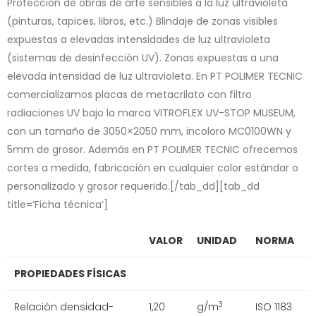
Protección de obras de arte sensibles a la luz ultravioleta
(pinturas, tapices, libros, etc.) Blindaje de zonas visibles
expuestas a elevadas intensidades de luz ultravioleta
(sistemas de desinfección UV). Zonas expuestas a una
elevada intensidad de luz ultravioleta. En PT POLIMER TECNIC
comercializamos placas de metacrilato con filtro
radiaciones UV bajo la marca VITROFLEX UV-STOP MUSEUM,
con un tamaño de 3050×2050 mm, incoloro MC0100WN y
5mm de grosor. Además en PT POLIMER TECNIC ofrecemos
cortes a medida, fabricación en cualquier color estándar o
personalizado y grosor requerido.[/tab_dd][tab_dd
title=’Ficha técnica’]
VALOR
UNIDAD
NORMA
PROPIEDADES FÍSICAS
Relación densidad-
1,20
g/m
ISO 1183
3