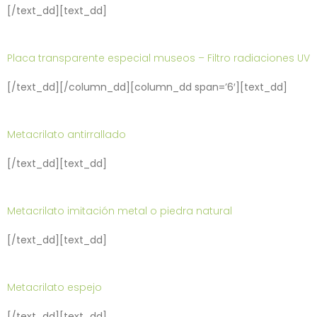
[/text_dd][text_dd]
Placa transparente especial museos – Filtro radiaciones UV
[/text_dd][/column_dd][column_dd span=’6′][text_dd]
Metacrilato antirrallado
[/text_dd][text_dd]
Metacrilato imitación metal o piedra natural
[/text_dd][text_dd]
Metacrilato espejo
[/text_dd][text_dd]