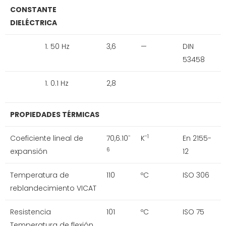
CONSTANTE
DIELÉCTRICA
50 Hz
3,6
—
DIN
53458
0.1 Hz
2,8
PROPIEDADES TÉRMICAS
Coeficiente lineal de
70,6.10
K
En 2155-
-
-1
expansión
12
6
Temperatura de
110
ºC
ISO 306
reblandecimiento VICAT
Resistencia
101
ºC
ISO 75
Temperatura de flexión