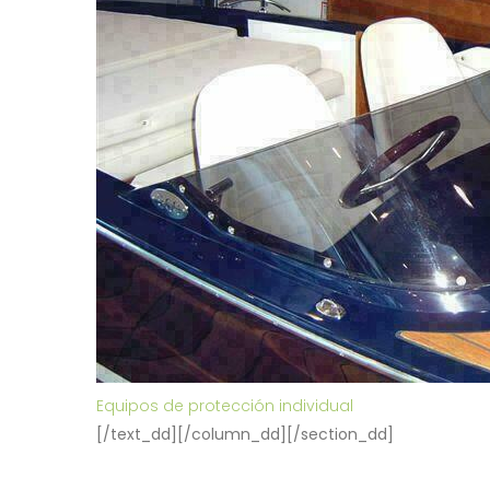
Equipos de protección individual
[/text_dd][/column_dd][/section_dd]