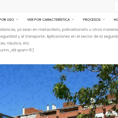
POR USO
VER POR CARACTERÍSTICA
PROCESOS
N
plásticas, ya sean en metacrilato, policarbonato u otros mater
seguridad y el transporte. Aplicaciones en el sector de la segu
es, náutica, etc.
olumn_dd span=’6′]