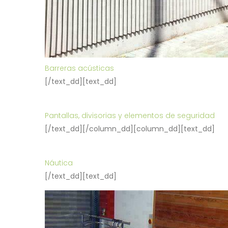
Barreras acústicas
[/text_dd][text_dd]
Pantallas, divisorias y elementos de seguridad
[/text_dd][/column_dd][column_dd][text_dd]
Náutica
[/text_dd][text_dd]